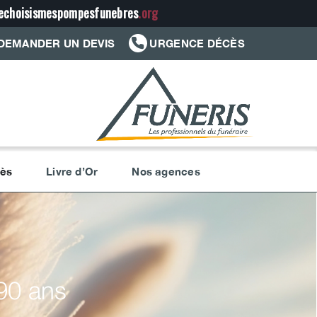
jechoisismespompesfunebres
.org
DEMANDER UN DEVIS
URGENCE DÉCÈS
cès
Livre d’Or
Nos agences
90 ans