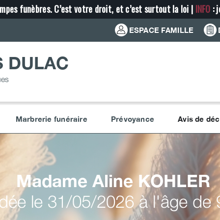
mpes funèbres. C’est votre droit, et c’est surtout la loi |
INFO
: 
ESPACE FAMILLE
S DULAC
ues
Marbrerie funéraire
Prévoyance
Avis de dé
Madame Aline
KOHLER
ée le 31/05/2026 à l'âge de 