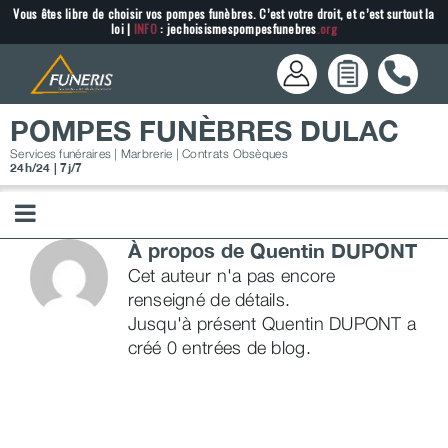
Passer
Vous êtes libre de choisir vos pompes funèbres. C’est votre droit, et c’est surtout la
loi |
INFO
: jechoisismespompesfunebres
.org
au
contenu
POMPES FUNÈBRES DULAC
Services funéraires | Marbrerie | Contrats Obsèques
24h/24 | 7j/7
À propos de
Quentin DUPONT
Cet auteur n'a pas encore
renseigné de détails.
Jusqu'à présent Quentin DUPONT a
créé 0 entrées de blog.