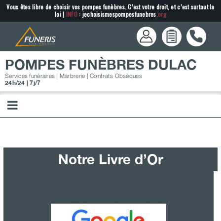
Passer
Vous êtes libre de choisir vos pompes funèbres. C’est votre droit, et c’est surtout la
loi |
INFO
: jechoisismespompesfunebres
.org
au
contenu
POMPES FUNÈBRES DULAC
Services funéraires | Marbrerie | Contrats Obsèques
24h/24 | 7j/7
Notre Livre d’Or