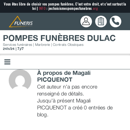
Passer
Vous êtes libre de choisir vos pompes funèbres. C’est votre droit, et c’est surtout la
loi |
INFO
: jechoisismespompesfunebres
.org
au
contenu
POMPES FUNÈBRES DULAC
Services funéraires | Marbrerie | Contrats Obsèques
24h/24 | 7j/7
À propos de
Magali
PICQUENOT
Cet auteur n'a pas encore
renseigné de détails.
Jusqu'à présent Magali
PICQUENOT a créé 0 entrées de
blog.